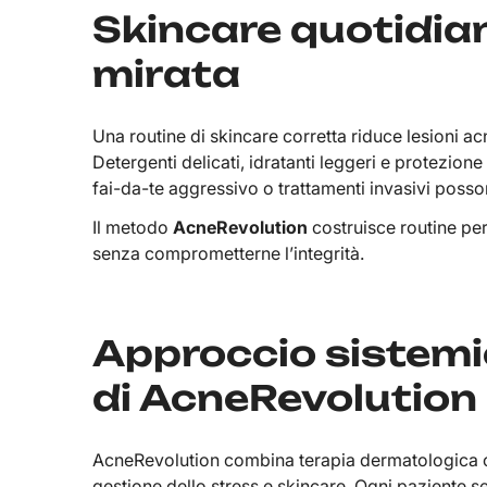
Skincare quotidia
mirata
Una routine di skincare corretta riduce lesioni acn
Detergenti delicati, idratanti leggeri e protezion
fai-da-te aggressivo o trattamenti invasivi poss
Il metodo
AcneRevolution
costruisce routine per
senza comprometterne l’integrità.
Approccio sistemi
di AcneRevolution
AcneRevolution combina terapia dermatologica co
gestione dello stress e skincare. Ogni paziente s