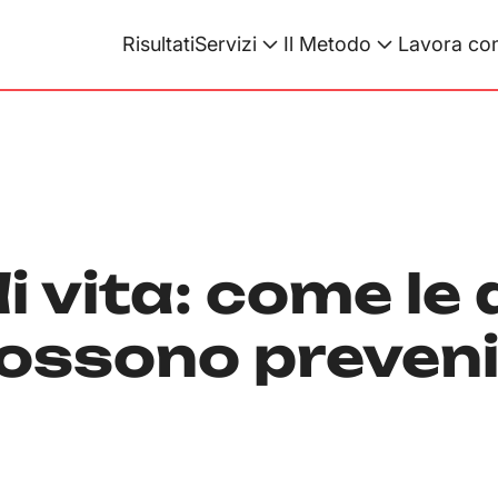
Risultati
Servizi
Il Metodo
Lavora con
di vita: come le 
ossono preveni