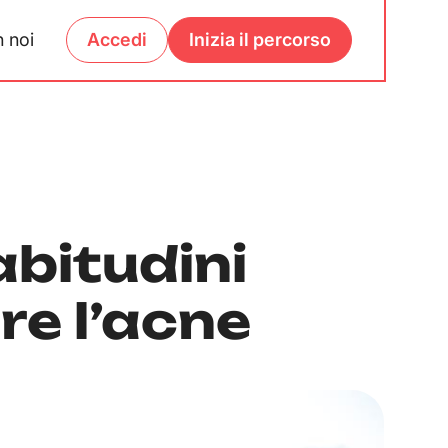
 noi
Accedi
Inizia il percorso
abitudini
re l’acne