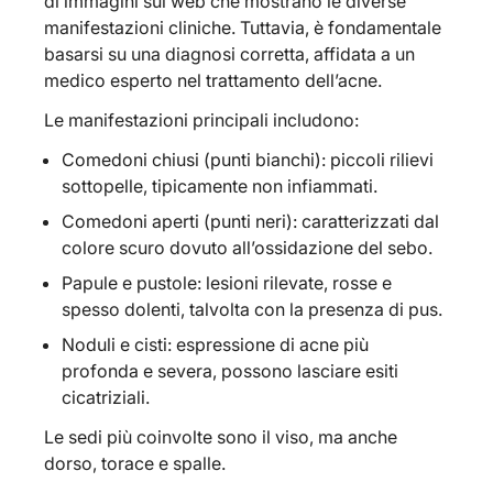
di immagini sul web che mostrano le diverse
Acne vulgaris: rimedi scientifici ed errori da
manifestazioni cliniche. Tuttavia, è fondamentale
evitare
basarsi su una diagnosi corretta, affidata a un
Perché scegliere il Metodo AcneRevolution
medico esperto nel trattamento dell’acne.
per l’acne vulgaris
Domande frequenti sull’acne vulgaris
Le manifestazioni principali includono:
Comedoni chiusi (punti bianchi): piccoli rilievi
sottopelle, tipicamente non infiammati.
Comedoni aperti (punti neri): caratterizzati dal
colore scuro dovuto all’ossidazione del sebo.
Papule e pustole: lesioni rilevate, rosse e
spesso dolenti, talvolta con la presenza di pus.
Noduli e cisti: espressione di acne più
profonda e severa, possono lasciare esiti
cicatriziali.
Le sedi più coinvolte sono il viso, ma anche
dorso, torace e spalle.