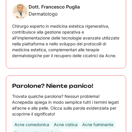
L’acne cistica è una forma più severa con noduli
Dott. Francesco Puglia
profondi, mentre la rosacea mostra
Dermatologo
principalmente arrossamenti e papule senza
punti neri.
Chirurgo esperto in medicina estetica rigenerativa,
contribuisce alla gestione operativa e
all’implementazione delle tecnologie avanzate utilizzate
nella piattaforma e nello sviluppo dei protocolli di
medicina estetica, complementari alle terapie
dermatologiche per il recupero delle cicatrici da Acne.
Parolone? Niente panico!
Trovata qualche parolona? Nessun problema!
Acnepedia spiega in modo semplice tutti i termini legati
all’acne e alla pelle. Clicca sulla parola evidenziata per
scoprirne il significato!
Acne comedonica
Acne cistica
Acne fulminante