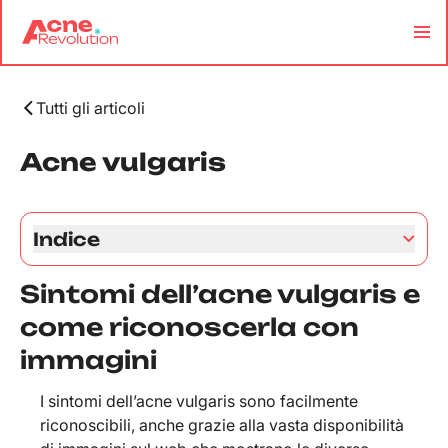
Tutti gli articoli
Acne vulgaris
Indice
Sintomi dell’acne vulgaris e come
Sintomi dell’acne vulgaris e
riconoscerla con immagini
Le cause dell’acne vulgaris: capirle per
come riconoscerla con
curare davvero la pelle
immagini
Tutte le forme di acne vulgaris: non sono
tutte uguali
I sintomi dell’acne vulgaris sono facilmente
Acne vulgaris e alimentazione: quale
riconoscibili, anche grazie alla vasta disponibilità
relazione?