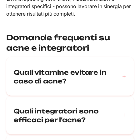
integratori specifici - possono lavorare in sinergia per
ottenere risultati più completi.
Domande frequenti su
acne e integratori
Quali vitamine evitare in
caso di acne?
Meglio evitare dosaggi elevati di
vitamina B12
e
vitamina A
senza indicazione medica. Un
Quali integratori sono
eccesso può peggiorare infiammazione e
efficaci per l'acne?
impurità. Se si sospetta una carenza o un
sovradosaggio, è importante rivolgersi al
dermatologo o al medico.
I più studiati sono: