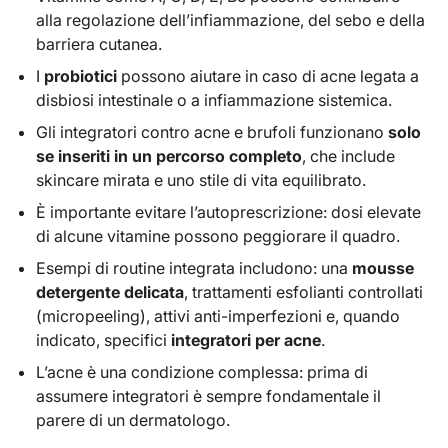
efficaci?
alla regolazione dell’infiammazione, del sebo e della
Routine tipo: come integrare skincare e
barriera cutanea.
integratori
I
probiotici
possono aiutare in caso di acne legata a
Fattori che peggiorano l’acne: cosa evitare
disbiosi intestinale o a infiammazione sistemica.
Domande frequenti su acne e integratori
Disclaimer
Gli integratori contro acne e brufoli funzionano
solo
se inseriti in un percorso completo
, che include
skincare mirata e uno stile di vita equilibrato.
È importante evitare l’autoprescrizione: dosi elevate
di alcune vitamine possono peggiorare il quadro.
Esempi di routine integrata includono: una
mousse
detergente delicata
, trattamenti esfolianti controllati
(micropeeling), attivi anti-imperfezioni e, quando
indicato, specifici
integratori per acne
.
L’acne è una condizione complessa: prima di
assumere integratori è sempre fondamentale il
parere di un dermatologo.