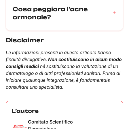
Vitamine del gruppo B (soprattutto B5, se
Cosa peggiora l’acne
indicata)
ormonale?
Vitamine A, C, D, E nei giusti dosaggi
Probiotici
Picchi glicemici
Gli integratori per acne funzionano meglio se
Disclaimer
Stress e mancanza di sonno
integrati a una skincare adeguata e a uno stile di
vita equilibrato.
Le informazioni presenti in questo articolo hanno
Fluttuazioni ormonali (ciclo, sospensione pillola,
finalità divulgative.
PCOS)
Non costituiscono in alcun modo
consigli medici
né sostituiscono la valutazione di un
Prodotti cosmetici occlusivi
dermatologo o di altri professionisti sanitari. Prima di
Alcuni integratori o farmaci (es. alte dosi di B12)
iniziare qualunque integrazione, è fondamentale
consultare uno specialista.
L’autore
Comitato Scientifico
Dermatologo