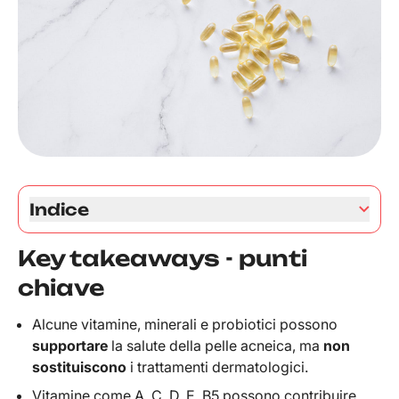
Indice
Key takeaways - punti chiave
Key takeaways - punti
Perché sempre più persone cercano
integratori per l’acne
chiave
Vitamine utili per pelle acneica: quali
funzionano davvero?
Alcune vitamine, minerali e probiotici possono
Probiotici: perché l’intestino influisce
supportare
la salute della pelle acneica, ma
non
sull’acne
sostituiscono
i trattamenti dermatologici.
Integratori e acne: quando possono essere
Vitamine come A, C, D, E, B5 possono contribuire