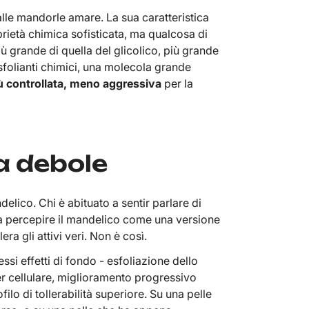
lle mandorle amare. La sua caratteristica
prietà chimica sofisticata, ma qualcosa di
ù grande di quella del glicolico, più grande
esfolianti chimici, una molecola grande
iù controllata, meno aggressiva
per la
a debole
elico. Chi è abituato a sentir parlare di
de a percepire il mandelico come una versione
era gli attivi veri. Non è così.
si effetti di fondo - esfoliazione dello
er cellulare, miglioramento progressivo
ilo di tollerabilità superiore. Su una pelle