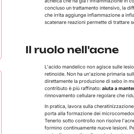
acneica che ha già l'infiammazione in c
concluso un trattamento intensivo, la dif
che irrita aggiunge infiammazione a in
scatenare reazioni permette di trattare 
Il ruolo nell'acne
L'acido mandelico non agisce sulle lesi
retinoide. Non ha un'azione primaria su
direttamente la produzione di sebo in mo
contributo è più raffinato:
aiuta a mantene
rinnovamento cellulare regolare che ridu
In pratica, lavora sulla cheratinizzazion
porta alla formazione dei microcomedoni,
Tenerlo sotto controllo non risolve l'acn
formino continuamente nuove lesioni. P