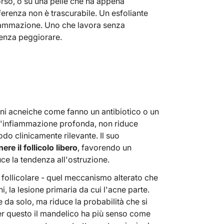
orso, o su una pelle che ha appena
ferenza non è trascurabile. Un esfoliante
fiammazione. Uno che lavora senza
senza peggiorare.
oni acneiche come fanno un antibiotico o un
ll'infiammazione profonda, non riduce
do clinicamente rilevante. Il suo
re il follicolo libero
, favorendo un
ce la tendenza all'ostruzione.
e follicolare - quel meccanismo alterato che
 la lesione primaria da cui l'acne parte.
e da solo, ma riduce la probabilità che si
er questo il mandelico ha più senso come