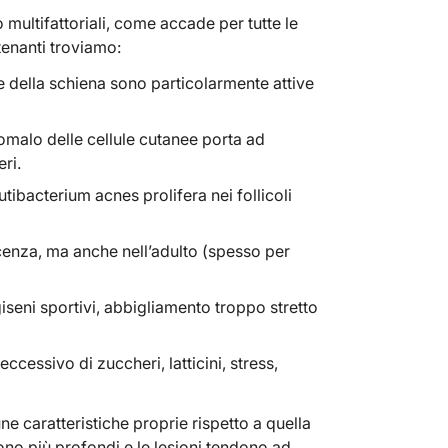
 multifattoriali, come accade per tutte le
atenanti troviamo:
 della schiena sono particolarmente attive
omalo delle cellule cutanee porta ad
eri.
utibacterium acnes prolifera nei follicoli
scenza, ma anche nell’adulto (spesso per
ggiseni sportivi, abbigliamento troppo stretto
ccessivo di zuccheri, latticini, stress,
ne caratteristiche proprie rispetto a quella
 sono più profondi e le lesioni tendono ad