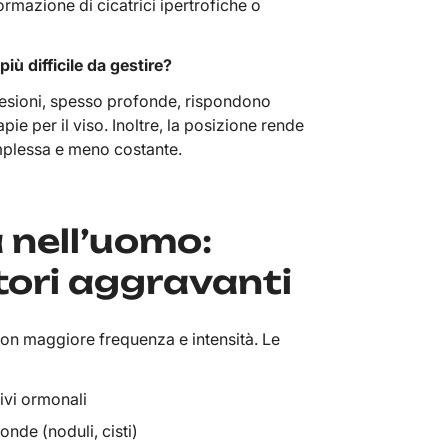
ormazione di cicatrici ipertrofiche o
iù difficile da gestire?
e lesioni, spesso profonde, rispondono
pie per il viso. Inoltre, la posizione rende
omplessa e meno costante.
 nell’uomo:
ttori aggravanti
con maggiore frequenza e intensità. Le
ivi ormonali
onde (noduli, cisti)