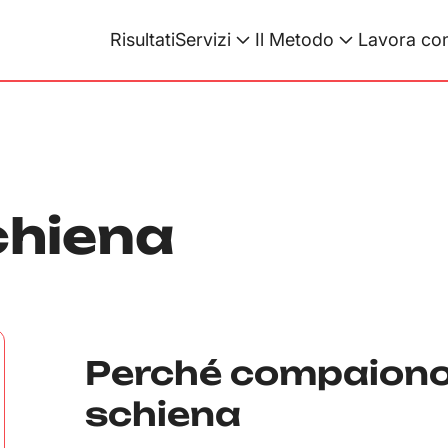
Risultati
Servizi
Il Metodo
Lavora con
chiena
Perché compaiono i
schiena