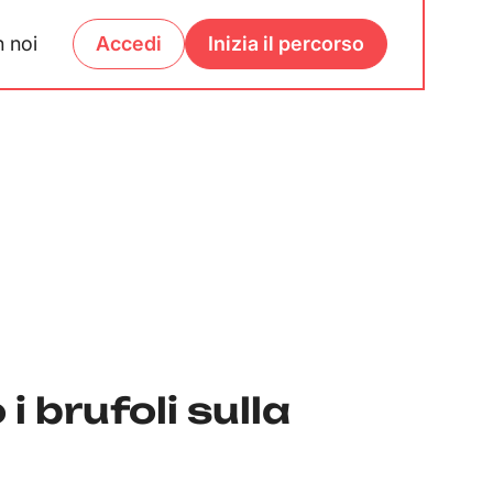
 noi
Accedi
Inizia il percorso
 brufoli sulla