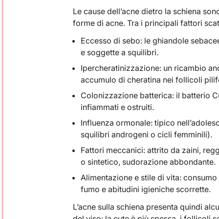
Le cause dell’acne dietro la schiena sono
forme di acne. Tra i principali fattori sc
Eccesso di sebo: le ghiandole sebacee
e soggette a squilibri.
Ipercheratinizzazione: un ricambio an
accumulo di cheratina nei follicoli pilif
Colonizzazione batterica: il batterio C
infiammati e ostruiti.
Influenza ormonale: tipico nell’adole
squilibri androgeni o cicli femminili).
Fattori meccanici: attrito da zaini, re
o sintetico, sudorazione abbondante.
Alimentazione e stile di vita: consumo e
fumo e abitudini igieniche scorrette.
L’acne sulla schiena presenta quindi alcu
del viso: la cute è più spessa, i follicoli